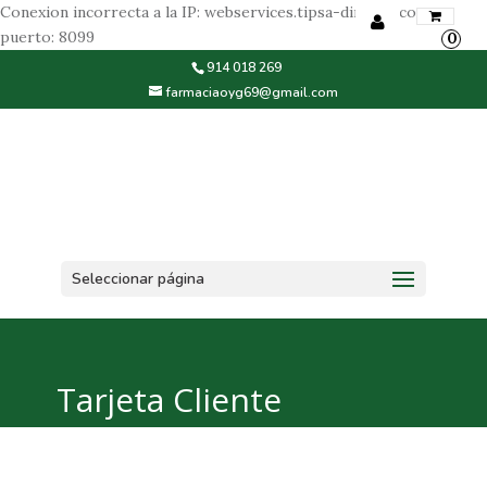
Conexion incorrecta a la IP: webservices.tipsa-dinapaq.com,
puerto: 8099
0
Iniciar sesión
914 018 269
farmaciaoyg69@gmail.com
Registrarse
Seleccionar página
Tarjeta Cliente