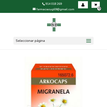
914 018 269
0
farmaciaoyg69@gmail.com
Iniciar sesión
Registrarse
Seleccionar página