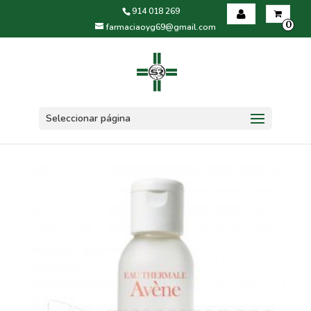
914 018 269
0
farmaciaoyg69@gmail.com
Iniciar sesión
Registrarse
Seleccionar página