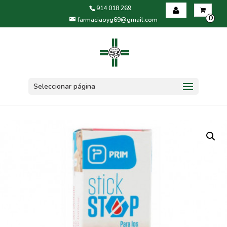
914 018 269
0
farmaciaoyg69@gmail.com
Iniciar sesión
Registrarse
Seleccionar página