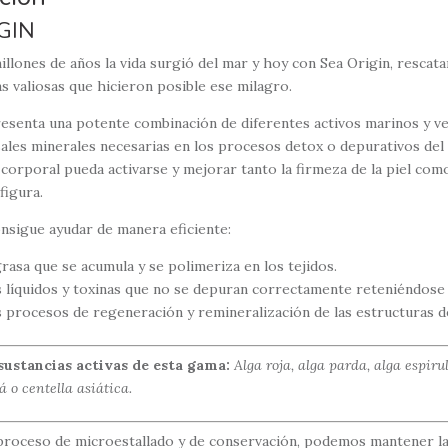
GIN
llones de años la vida surgió del mar y hoy con Sea Origin, rescat
s valiosas que hicieron posible ese milagro.
resenta una potente combinación de diferentes activos marinos y v
sales minerales necesarias en los procesos detox o depurativos de
corporal pueda activarse y mejorar tanto la firmeza de la piel com
figura.
nsigue ayudar de manera eficiente:
grasa que se acumula y se polimeriza en los tejidos.
s líquidos y toxinas que no se depuran correctamente reteniéndose e
 procesos de regeneración y remineralización de las estructuras de 
sustancias activas de esta gama:
Alga roja, alga parda, alga espirul
 o centella asiática.
 proceso de microestallado y de conservación, podemos mantener la