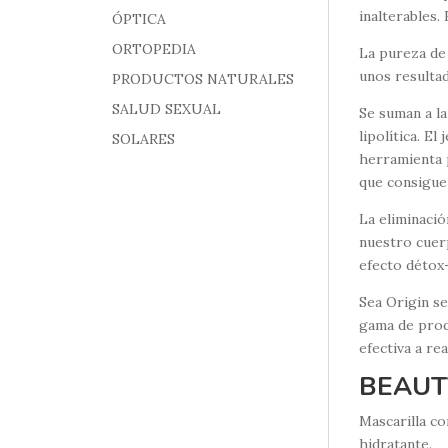
inalterables.
ÓPTICA
ORTOPEDIA
La pureza de 
unos resultad
PRODUCTOS NATURALES
SALUD SEXUAL
Se suman a la
lipolítica. E
SOLARES
herramienta p
que consigue 
La eliminaci
nuestro cuer
efecto détox
Sea Origin se
gama de prod
efectiva a re
BEAUT
Mascarilla co
hidratante.