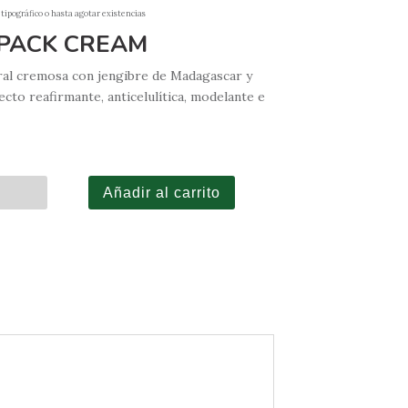
 tipográfico o hasta agotar existencias
PACK CREAM
ral cremosa con jengibre de Madagascar y
fecto reafirmante, anticelulítica, modelante e
Añadir al carrito