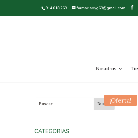
914 018 269
farmaciaoyg69@gmail.com
Nosotros
Ti
¡Oferta!
CATEGORIAS