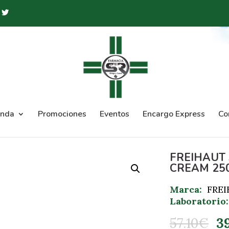
enda
Promociones
Eventos
Encargo Express
Co
FREIHAUT 
CREAM 25
Marca:
FRE
Laboratorio:
57.10
€
3