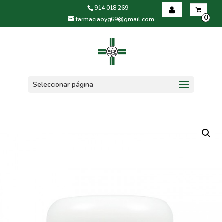
914 018 269
0
farmaciaoyg69@gmail.com
Iniciar sesión
Registrarse
Seleccionar página