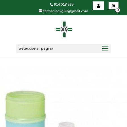
914 018 269
0
farmaciaoyg69@gmail.com
Iniciar sesión
Registrarse
Seleccionar página