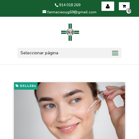
914 018 269
0
farmaciaoyg69@gmail.com
Iniciar sesión
Registrarse
Seleccionar página
BELLEZA