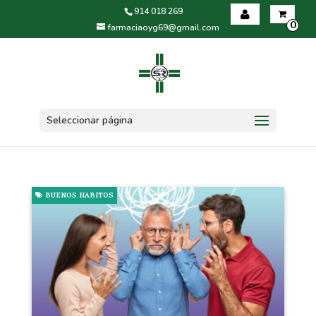
914 018 269
0
farmaciaoyg69@gmail.com
Iniciar sesión
Registrarse
Seleccionar página
BUENOS HABITOS