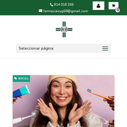
914 018 269
0
farmaciaoyg69@gmail.com
Iniciar sesión
Registrarse
Seleccionar página
BUCAL