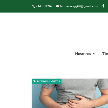
914 018 269
farmaciaoyg69@gmail.com
Nosotros
Ti
BUENOS HABITOS