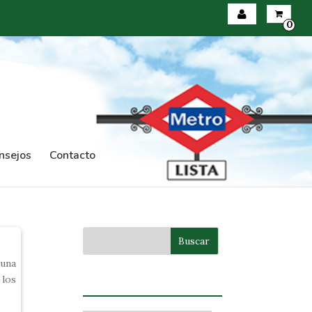
0
Iniciar sesión
Registrarse
nsejos
Contacto
 una
 los