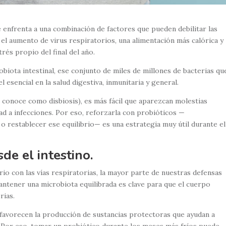
 enfrenta a una combinación de factores que pueden debilitar las
el aumento de virus respiratorios, una alimentación más calórica y
trés propio del final del año.
robiota intestinal, ese conjunto de miles de millones de bacterias qu
 esencial en la salud digestiva, inmunitaria y general.
e conoce como disbiosis), es más fácil que aparezcan molestias
ad a infecciones. Por eso, reforzarla con probióticos —
 restablecer ese equilibrio— es una estrategia muy útil durante el
de el intestino.
io con las vías respiratorias, la mayor parte de nuestras defensas
Mantener una microbiota equilibrada es clave para que el cuerpo
rias.
 favorecen la producción de sustancias protectoras que ayudan a
. Por eso, tomar un probiótico durante los meses más fríos puede