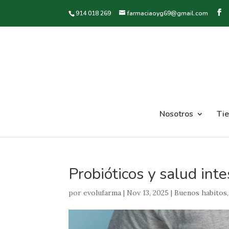
914 018 269
farmaciaoyg69@gmail.com
Nosotros
Ti
Probióticos y salud inte
por
evolufarma
|
Nov 13, 2025
|
Buenos habitos