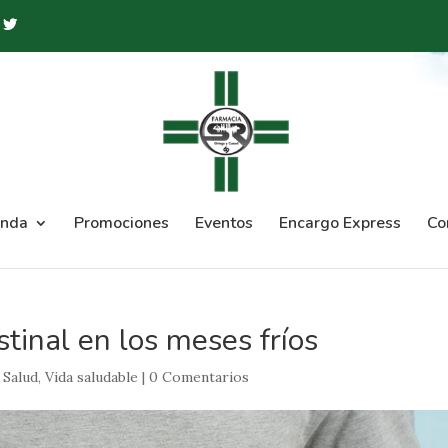
enda
Promociones
Eventos
Encargo Express
Co
stinal en los meses fríos
,
Salud
,
Vida saludable
|
0 Comentarios