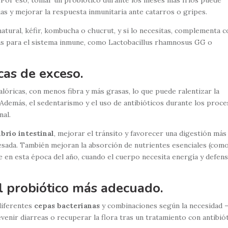
ias y mejorar la respuesta inmunitaria ante catarros o gripes.
ural, kéfir, kombucha o chucrut, y si lo necesitas, complementa c
as para el sistema inmune, como Lactobacillus rhamnosus GG o
cas de exceso.
alóricas, con menos fibra y más grasas, lo que puede ralentizar la
Además, el sedentarismo y el uso de antibióticos durante los proc
nal.
ibrio intestinal
, mejorar el tránsito y favorecer una digestión más
pesada. También mejoran la absorción de nutrientes esenciales (com
e en esta época del año, cuando el cuerpo necesita energía y defen
l probiótico más adecuado.
diferentes
cepas bacterianas
y combinaciones según la necesidad 
evenir diarreas o recuperar la flora tras un tratamiento con antibió